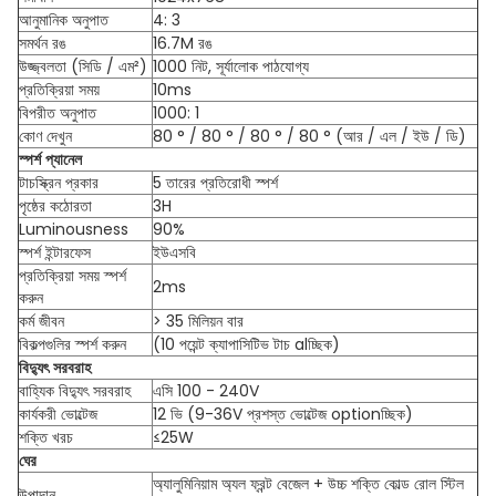
আনুমানিক অনুপাত
4: 3
সমর্থন রঙ
16.7M রঙ
উজ্জ্বলতা (সিডি / এম²)
1000 নিট, সূর্যালোক পাঠযোগ্য
প্রতিক্রিয়া সময়
10ms
বিপরীত অনুপাত
1000: 1
কোণ দেখুন
80 ° / 80 ° / 80 ° / 80 ° (আর / এল / ইউ / ডি)
স্পর্শ প্যানেল
টাচস্ক্রিন প্রকার
5 তারের প্রতিরোধী স্পর্শ
পৃষ্ঠের কঠোরতা
3H
Luminousness
90%
স্পর্শ ইন্টারফেস
ইউএসবি
প্রতিক্রিয়া সময় স্পর্শ
2ms
করুন
কর্ম জীবন
> 35 মিলিয়ন বার
বিকল্পগুলির স্পর্শ করুন
(10 পয়েন্ট ক্যাপাসিটিভ টাচ alচ্ছিক)
বিদ্যুৎ সরবরাহ
বাহ্যিক বিদ্যুৎ সরবরাহ
এসি 100 - 240V
কার্যকরী ভোল্টেজ
12 ভি (9-36V প্রশস্ত ভোল্টেজ optionচ্ছিক)
শক্তি খরচ
≤25W
ঘের
অ্যালুমিনিয়াম অ্যল ফ্রন্ট বেজেল + উচ্চ শক্তি কোল্ড রোল স্টিল
উপাদান