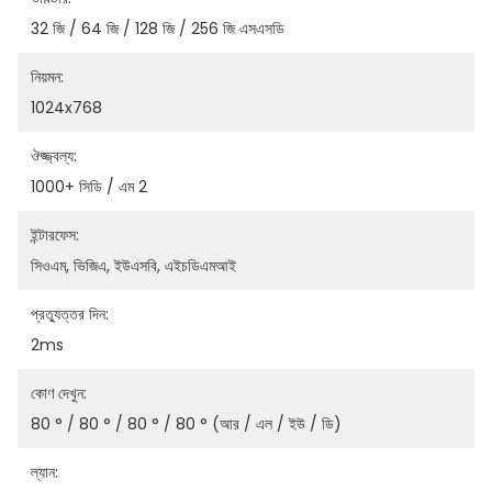
32 জি / 64 জি / 128 জি / 256 জি এসএসডি
নিয়মন:
1024x768
ঔজ্জ্বল্য:
1000+ সিডি / এম 2
ইন্টারফেস:
সিওএম, ভিজিএ, ইউএসবি, এইচডিএমআই
প্রত্যুত্তর দিন:
2ms
কোণ দেখুন:
80 ° / 80 ° / 80 ° / 80 ° (আর / এল / ইউ / ডি)
ল্যান: