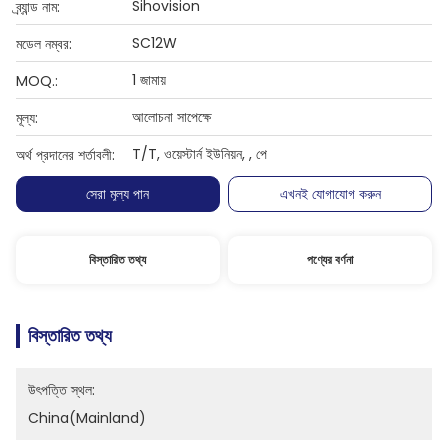
Sihovision
ব্র্যান্ড নাম:
SC12W
মডেল নম্বর:
1 জামায়
MOQ.:
আলোচনা সাপেক্ষে
মূল্য:
T/T, ওয়েস্টার্ন ইউনিয়ন, , পে
অর্থ প্রদানের শর্তাবলী:
সেরা মূল্য পান
এখনই যোগাযোগ করুন
বিস্তারিত তথ্য
পণ্যের বর্ণনা
বিস্তারিত তথ্য
উৎপত্তি স্থল:
China(mainland)