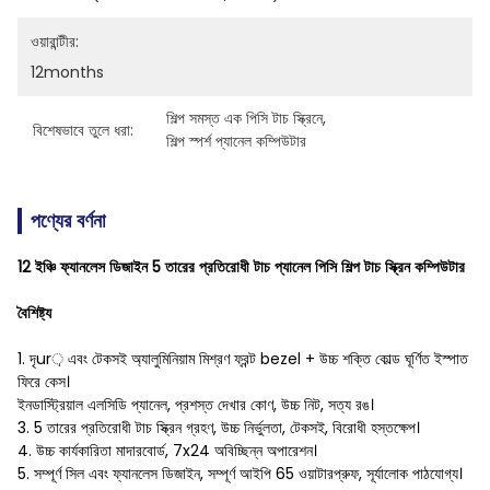
ওয়ারান্টীর:
12months
শিল্প সমস্ত এক পিসি টাচ স্ক্রিনে
, 
বিশেষভাবে তুলে ধরা:
শিল্প স্পর্শ প্যানেল কম্পিউটার
পণ্যের বর্ণনা
12 ইঞ্চি ফ্যানলেস ডিজাইন 5 তারের প্রতিরোধী টাচ প্যানেল পিসি শিল্প টাচ স্ক্রিন কম্পিউটার
বৈশিষ্ট্য
1. দৃur় এবং টেকসই অ্যালুমিনিয়াম মিশ্রণ ফ্রন্ট bezel + উচ্চ শক্তি কোল্ড ঘূর্ণিত ইস্পাত
ফিরে কেস।
ইনডাস্ট্রিয়াল এলসিডি প্যানেল, প্রশস্ত দেখার কোণ, উচ্চ নিট, সত্য রঙ।
3. 5 তারের প্রতিরোধী টাচ স্ক্রিন গ্রহণ, উচ্চ নির্ভুলতা, টেকসই, বিরোধী হস্তক্ষেপ।
4. উচ্চ কার্যকারিতা মাদারবোর্ড, 7x24 অবিচ্ছিন্ন অপারেশন।
5. সম্পূর্ণ সিল এবং ফ্যানলেস ডিজাইন, সম্পূর্ণ আইপি 65 ওয়াটারপ্রুফ, সূর্যালোক পাঠযোগ্য।