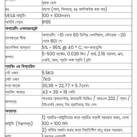
ব্যাক কেস
রঙ
কালো (সাদা, সিলভার, রঙ কাস্টমাইজ করা যায়)
VESA মাউন্টিং
100 × 100mm
আইপি গ্রেড
IP65
অপারেটিং এনভায়রনমেন্ট
অপারেটিং: -10 থেকে 60 ডিগ্রি সেলসিয়াস, স্টোরেজ: -20
তাপমাত্রা সীমা
থেকে 80। সে
আপেক্ষিক আদ্রতা
5% ~ 95% @ 40 ° C, নন-কনডেন্সিং
5-500 হার্জেড, 0.026 জিও / হার্জ, 2.16 গ্রামস, এক্স,
কম্পন
ওয়াই, জেড, প্রতি অক্ষ প্রতি 1 ঘন্টা
প্যাকিং এর বিস্তারিত
নেট ওজন
5.5KG
মোট ওজন
7KG
পণ্য মাত্রা
30,36 × 22,77 × 5.7cm
প্যাকিং আকার
43 × 39 × 19 সেমি
পাওয়ার অ্যাডাপ্টার, জলরোধী ভিজিএ / আরএস 232 / ল্যান /
মালপত্র
ইউএসবি কেবল, টাচ ড্রাইভার, টাচ পেন
অন্যান্য
1) প্রাচীর-মাউন্টিংয়ের জন্য প্রাচীর বন্ধনী সরবরাহ করুন, ভেসা
মাউন্টিং (বিকল্পসমূহ)
100 × 100 মিমি
2) মনিটর সমর্থন করার জন্য স্থিতিশীল ধাতু ধারক সরবরাহ
পাটা
1 বছরের ওয়ারেন্টি