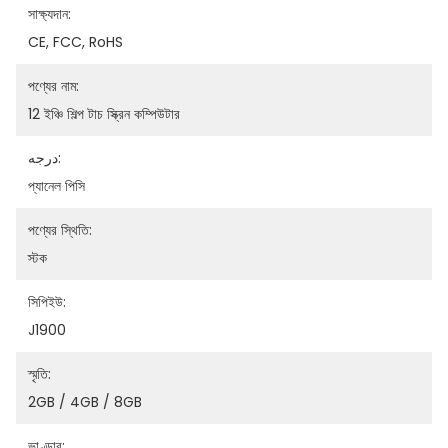
সাক্ষ্যদান:
CE, FCC, RoHS
পণ্যের নাম:
12 ইঞ্চি শিল্প টাচ স্ক্রিন কম্পিউটার
درجه:
প্যানেল পিসি
পণ্যের স্থিতি:
স্টক
সিপিইউ:
J1900
স্মৃতি:
2GB / 4GB / 8GB
ভাণ্ডার: