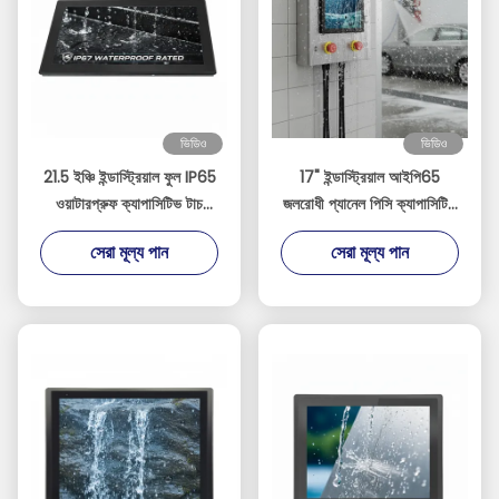
ভিডিও
ভিডিও
21.5 ইঞ্চি ইন্ডাস্ট্রিয়াল ফুল IP65
17" ইন্ডাস্ট্রিয়াল আইপি65
ওয়াটারপ্রুফ ক্যাপাসিটিভ টাচ
জলরোধী প্যানেল পিসি ক্যাপাসিটিভ
প্যানেল পিসি, ইন্টেল J1900
টাচ স্ক্রিন সহ - ইন্টেল সেলেরন
সেরা মূল্য পান
সেরা মূল্য পান
কোয়াড-কোর প্রসেসর সহ
জে1900 ফ্যানলেস এম্বেডেড
কম্পিউটার