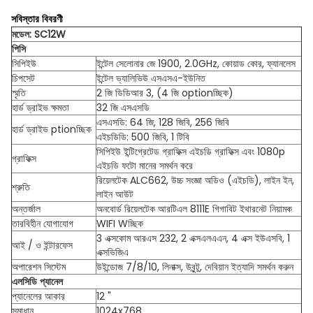
সবিস্তার বিবরণী
মডেল: SC12W
পিসি
সিপিইউ
ইন্টেল সেলোনার জে 1900, 2.0GHz, কোয়াড কোর, ফ্যানলেস
চিপসেট
ইন্টেল ভ্যালিভিউ এসএসএ-ইউনিত
স্মৃতি
2 জি ডিডিআর 3, (4 জি optionচ্ছিক)
হার্ড ড্রাইভ ক্ষমতা
32 জি এসএসডি
এসএসডি: 64 জি, 128 জিবি, 256 জিবি
হার্ড ড্রাইভ ptionচ্ছিক
এইচডিডি: 500 জিবি, 1 টিবি
সিপিইউ ইন্টিগ্রেটেড গ্রাফিক্স এইচডি গ্রাফিক্স এবং 1080p
গ্রাফিক্স
এইচডি ফটো মানের সমর্থন করে
রিয়েলটেক ALC662, উচ্চ সংজ্ঞা অডিও (এইচডি), লাইন ইন,
শ্রুতি
লাইন আউট
অন্তর্জাল
অনবোর্ড রিয়েলটেক আরটিএল 8111E গিগাবিট ইথারনেট নিয়ামক
তারবিহীন যোগাযোগ
WIFI Wচ্ছিক
3 এক্সকোম আরএস 232, 2 এক্সএলএএন, 4 এক্স ইউএসবি, 1
আই / ও ইন্টারফেস
এক্সভিজিএ
অপারেশন সিস্টেম
উইন্ডোজ 7/8/10, লিনাক্স, উবুন্টু, দেবিয়ান ইত্যাদি সমর্থন করুন
এলসিডি প্যানেল
প্যানেলের আকার
12 "
সমাধান
1024x768