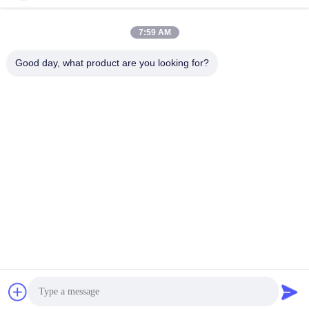
7:59 AM
দ্রুত যোগাযোগ
Good day, what product are you looking for?
টেলিফোন
86-0755-23747569
ই-মেইল
info@sihovision.com
ঠিকানা:
ঠিকানা: রুম 607, 6/এফ, বিল্ডিং এম, ফেইজ ইন্ডাস্ট্রি পার্ক, 1223 গুয়াংগুয়াং রোড,
লংহুয়া জেলা, শেনজেন, চীন
গোপনীয়তা নীতি
|
সাইটম্যাপ
চীন ভাল মানের এম্বেডেড টাচ প্যানেল পিসি সরবরাহকারী. কপিরাইট © 2018-2026
Shenzhen Shinho Electronic Technology Co., Limited . সমস্ত
অধিকার সংরক্ষিত.