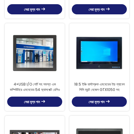
সেরা মূল্য পান
সেরা মূল্য পান
4×USB I/O পোর্ট সহ সমস্ত এক
18.5 ইঞ্চি ডাস্টপ্রুফ এমবেডেড টাচ প্যানেল
কম্পিউটারে এমবেডেড 54 অ্যাসপেক্ট রেশিও
পিসি ফ্রন্ট বেজেল GTX1050 সহ
সেরা মূল্য পান
সেরা মূল্য পান