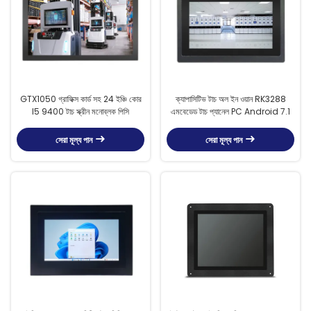
GTX1050 গ্রাফিক্স কার্ড সহ 24 ইঞ্চি কোর
ক্যাপাসিটিভ টাচ অল ইন ওয়ান RK3288
I5 9400 টাচ স্ক্রীন মনোব্লক পিসি
এমবেডেড টাচ প্যানেল PC Android 7.1
সেরা মূল্য পান
সেরা মূল্য পান