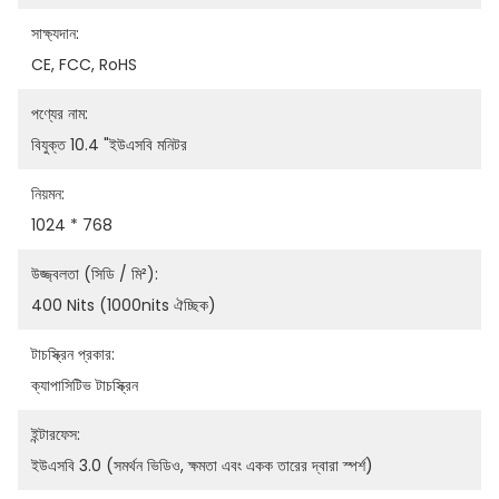
সাক্ষ্যদান:
CE, FCC, RoHS
পণ্যের নাম:
বিযুক্ত 10.4 "ইউএসবি মনিটর
নিয়মন:
1024 * 768
উজ্জ্বলতা (সিডি / মি²):
400 Nits (1000nits ঐচ্ছিক)
টাচস্ক্রিন প্রকার:
ক্যাপাসিটিভ টাচস্ক্রিন
ইন্টারফেস:
ইউএসবি 3.0 (সমর্থন ভিডিও, ক্ষমতা এবং একক তারের দ্বারা স্পর্শ)