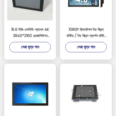
15.6 ইঞ্চি এলসিডি প্যানেল 4K
1080P শিল্পকৌশল টাচ স্ক্রিন
3840*2160 রেজোলিউশন
মনিটর / টাচ স্ক্রিন প্রদর্শন মনিটর
ডিসপ্লে 1000 নিট টাচস্ক্রিন
সাপোর্ট রাস্পবেরি পিআই
সেরা মূল্য পান
সেরা মূল্য পান
মনিটর