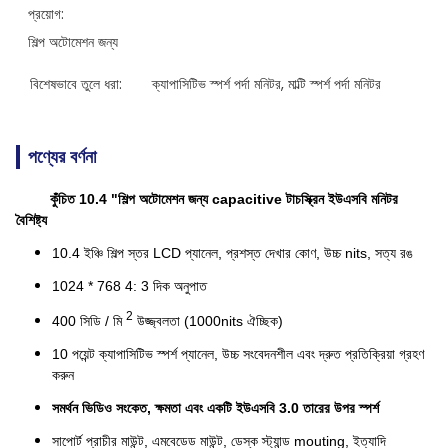
প্রয়োগ:
শিল্প অটোমেশন জন্য
বিশেষভাবে তুলে ধরা:
ক্যাপাসিটিভ স্পর্শ পর্দা মনিটর
, 
মাল্টি স্পর্শ পর্দা মনিটর
পণ্যের বর্ণনা
কুঁচিত 10.4 "শিল্প অটোমেশন জন্য capacitive টাচস্ক্রিন ইউএসবি মনিটর
বৈশিষ্ট্য
10.4 ইঞ্চি শিল্প স্তর LCD প্যানেল, প্রশস্ত দেখার কোণ, উচ্চ nits, সত্য রঙ
1024 * 768 4: 3 দিক অনুপাত
2
400 সিডি / মি
উজ্জ্বলতা (1000nits ঐচ্ছিক)
10 পয়েন্ট ক্যাপাসিটিভ স্পর্শ প্যানেল, উচ্চ সংবেদনশীল এবং দ্রুত প্রতিক্রিয়া গ্রহণ
করুন
সমর্থন ভিডিও সংকেত, ক্ষমতা এবং একটি ইউএসবি 3.0 তারের উপর স্পর্শ
সাপোর্ট প্রাচীর মাউন্ট, এমবেডেড মাউন্ট, ডেস্ক স্ট্যান্ড mouting, ইত্যাদি