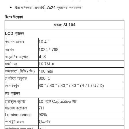
উচ্চ কর্মক্ষমতা মেনবোর্ড, 7x24 ক্রমাগত অপারেশন
বিশেষ উল্লেখ
মডেল: SL104
LCD প্যানেল
প্যানেল আকার
10.4 "
সমাধান
1024 * 768
4: 3
আনুমানিক অনুপাত
সমর্থন রঙ
16.7M রং
উজ্জ্বলতা (সিডি / মি²)
400 nits
বৈপরীত্য অনুপাত
800: 1
কোণ দেখুন
80 ° / 80 ° / 80 ° / 80 ° (R / L / U / D)
টাচ প্যানেল
টাচস্ক্রিন প্রকার
10 পয়েন্ট Capacitive টাচ
সারফেস কঠোরতা
7H
Luminousness
90%
স্পর্শ ইন্টারফেস
ইউএসবি