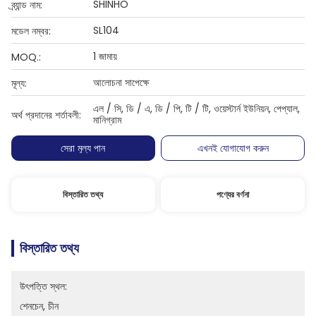
SHINHO
ব্র্যান্ড নাম:
SL104
মডেল নম্বর:
1 জামায়
MOQ.:
আলোচনা সাপেক্ষে
মূল্য:
এল / সি, ডি / এ, ডি / পি, টি / টি, ওয়েস্টার্ন ইউনিয়ন, পেপ্যাল,
অর্থ প্রদানের শর্তাবলী:
মানিগ্রাম
সেরা মূল্য পান
এখনই যোগাযোগ করুন
বিস্তারিত তথ্য
পণ্যের বর্ণনা
বিস্তারিত তথ্য
উৎপত্তি স্থল:
শেনচেন, চীন