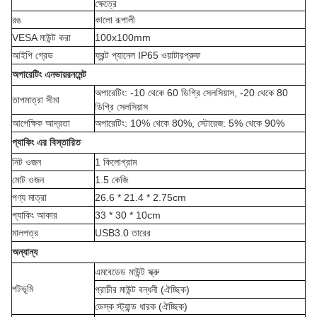
ক্ষেত্রে
রঙ
কালো রূপালী
VESA মাউন্ট করা
100x100mm
আইপি গ্রেড
ফ্রন্ট প্যানেল IP65 ওয়াটারপ্রুফ
অপারেটিং এনভায়রনমেন্ট
অপারেটিং: -10 থেকে 60 ডিগ্রি সেলসিয়াস, -20 থেকে 80
তাপমাত্রা সীমা
ডিগ্রি সেলসিয়াস
আপেক্ষিক আদ্রতা
অপারেটিং: 10% থেকে 80%, স্টোরেজ: 5% থেকে 90%
প্যাকিং এর বিস্তারিত
নিট ওজন
1 কিলোগ্রাম
মোট ওজন
1.5 কেজি
পণ্য মাত্রা
26.6 * 21.4 * 2.75cm
প্যাকিং আকার
33 * 30 * 10cm
মালপত্র
USB3.0 তারের
অন্যান্য
এমবেডেড মাউন্ট স্ক্রু
পটভূমি
প্রাচীর মাউন্ট বন্ধনী (ঐচ্ছিক)
ডেস্ক স্ট্যান্ড ধারক (ঐচ্ছিক)