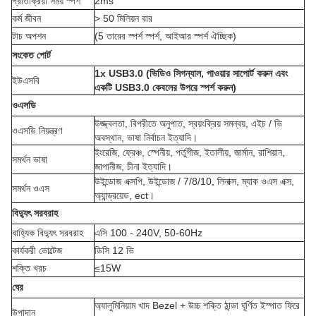
প্রতিক্রিয়া সময় স্পর্শ
2ms
কর্ম জীবন
> 50 মিলিয়ন বার
টাচ অপশন
(5 তারের স্পর্শ স্পর্শ, আইআর স্পর্শ ঐচ্ছিক)
সংকেত পোর্ট
1x USB3.0 (ভিডিও সিগন্যাল, পাওয়ার সাপোর্ট করুন এবং
ইউএসবি
একটি USB3.0 কেবলের উপরে স্পর্শ করুন)
ওএসডি
উজ্জ্বলতা, বিপরীতে অনুপাত, স্বয়ংক্রিয় সমন্বয়, এইচ / ভি
ওএসডি নিয়ন্ত্রণ
অবস্থান, ভাষা নির্বাচন ইত্যাদি।
ইংরেজি, ফ্রেঞ্চ, স্পেনীয়, পর্তুগীজ, ইতালীয়, জার্মান, রাশিয়ান,
সমর্থন ভাষা
জাপানীজ, চীনা ইত্যাদি।
উইন্ডোজ এক্সপি, উইন্ডোজ / 7/8/10, লিনাক্স, ম্যাক ওএস এক্স,
সমর্থন ওএস
অ্যান্ড্রয়েড, ect।
বিদ্যুৎ সরবরাহ
বাহ্যিক বিদ্যুৎ সরবরাহ
এসি 100 - 240V, 50-60Hz
কার্যকরী ভোল্টেজ
ডিসি 12 ভি
শক্তি খরচ
≤15W
ঘের
অ্যালুমিনিয়াম খাদ Bezel + উচ্চ শক্তি ঠান্ডা ঘূর্ণিত ইস্পাত ফিরে
উপাদান