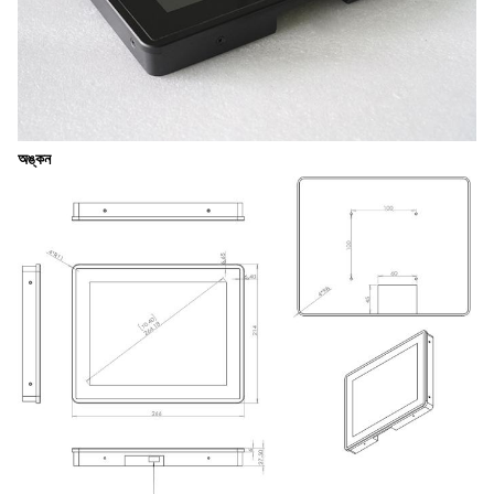
অঙ্কন