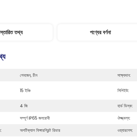
িস্তারিত তথ্য
পণ্যের বর্ণনা
থ্য
শেনজেন, চীন
সাক্ষ্যদান:
15 ইঞ্চি
সিপিইউ:
4 জি
হার্ড ডিস্ক:
সম্পূর্ণ IP65 জলরোধী
ঔজ্জ্বল্য:
র:
অপটিক্যাল ফিঙ্গারপ্রিন্ট রিডার
ওয়্যারলেস: