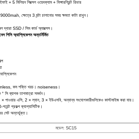
াই + 5 মিলিয়ন পিক্সেল ওয়েবক্যাম + ফিঙ্গারপ্রিন্ট রিডার
রি, 9000mah, ক্ষেত্রে 3 ঘন্টা চালানোর সময় ক্ষমতা কাটা রাখুন।
ল দ্বারা SSD / সিম কার্ড অ্যাক্সেস।
যানেল পিসি অ্যাপ্লিকেশন অন্তর্নির্মিত
ল্প
থা
অ্যাপ্লিকেশন
less, কম শক্তি খরচ।
noiseness।
° সি ব্যাপক তাপমাত্রা সমর্থন।
 1 × পাওয়ার এসি, 2 × ল্যান, 3 × ইউএসবি, অন্যান্য সংযোগকারীগুলিকেও কাস্টমাইজ করা যায়।
-পয়েন্ট প্রকল্প ক্যাপ্যাসিটিক।
ের সেট অন্তর্ভুক্ত।
মডেল: SC15