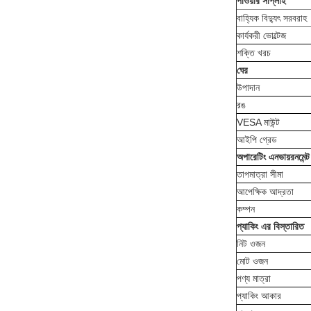
পাওয়ার সাপ্লাই
বাহ্যিক বিদ্যুৎ সরবরাহ
কার্যকরী ভোল্টেজ
শক্তি খরচ
ঘের
উপাদান
রঙ
VESA মাউন্ট
আইপি গ্রেড
অপারেটিং এনভায়রনমেন্ট
তাপমাত্রা সীমা
আপেক্ষিক আদ্রতা
কম্পন
প্যাকিং এর বিস্তারিত
নিট ওজন
মোট ওজন
পণ্য মাত্রা
প্যাকিং আকার