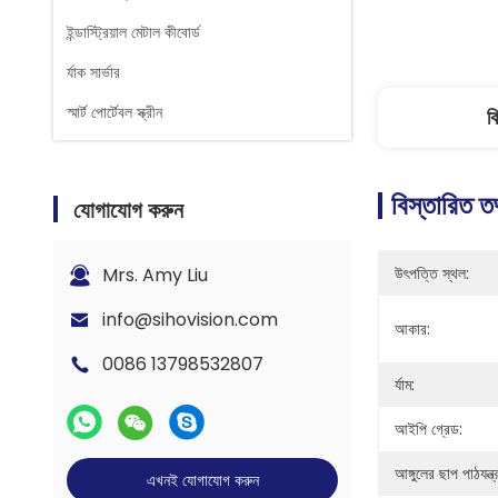
ইন্ডাস্ট্রিয়াল মেটাল কীবোর্ড
র্যাক সার্ভার
স্মার্ট পোর্টেবল স্ক্রীন
ব
বিস্তারিত ত
যোগাযোগ করুন
Mrs. Amy Liu
উৎপত্তি স্থল:
info@sihovision.com
আকার:
0086 13798532807
র্যাম:
আইপি গ্রেড:
আঙ্গুলের ছাপ পাঠযন্ত্
এখনই যোগাযোগ করুন