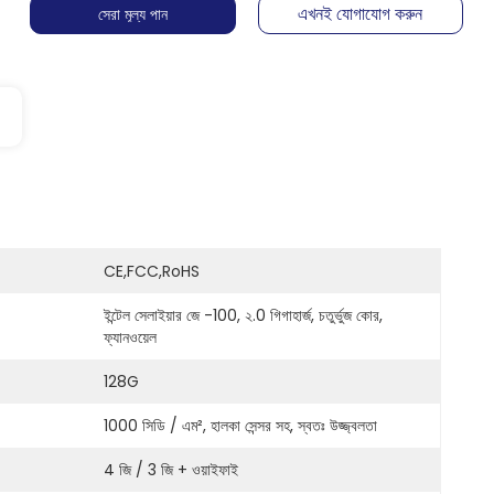
এখনই যোগাযোগ করুন
সেরা মূল্য পান
CE,FCC,RoHS
ইন্টেল সেলাইয়ার জে -100, ২.0 গিগাহার্জ, চতুর্ভুজ কোর, 
ফ্যানওয়েল
128G
1000 সিডি / এম², হালকা সেন্সর সহ, স্বতঃ উজ্জ্বলতা
4 জি / 3 জি + ওয়াইফাই