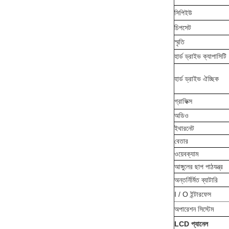
সিপিইউ
চিপসেট
স্মৃতি
হার্ড ড্রাইভ ক্যাপাসিটি
হার্ড ড্রাইভ ঐচ্ছিক
গ্রাফিক্স
অডিও
ইথারনেট
বেতার
ওয়েবক্যাম
আঙ্গুলের ছাপ পাঠযন্ত্র
অন্তর্নির্মিত ব্যাটারি
I / O ইন্টারফেস
অপারেশন সিস্টেম
LCD প্যানেল