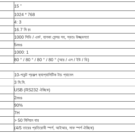
15 "
1024 * 768
4: 3
16.7 মি রং
1000 সিডি / এম², হালকা সেন্সর সহ, স্বতঃ উজ্জ্বলতা
5ms
1000: 1
80 ° / 80 ° / 80 ° / 80 ° (আর / এল / ইউ / ডি)
10-পয়েন্ট প্রকল্প ক্যাপ্যাসিটিক টাচ প্যানেল
3 মি.মি.
USB (RS232 ঐচ্ছিক)
2ms
90%
7H
> 50 মিলিয়ন বার
(4/5 তারের প্রতিরোধী স্পর্শ, আইআর, সাফ স্পর্শ ঐচ্ছিক)