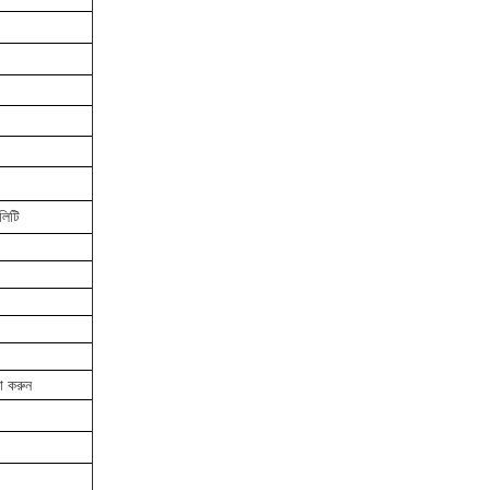
লিটি
না করুন