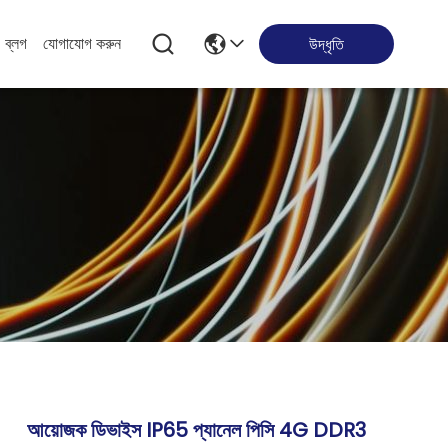
ব্লগ
যোগাযোগ করুন
উদ্ধৃতি
আয়োজক ডিভাইস IP65 প্যানেল পিসি 4G DDR3