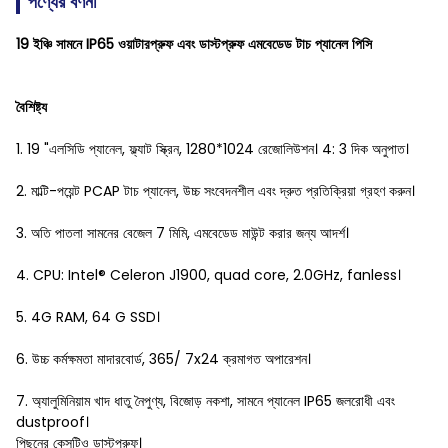
পণ্যের বর্ণনা
19 ইঞ্চি সামনে IP65 ওয়াটারপ্রুফ এবং ডাস্টপ্রুফ এমবেডেড টাচ প্যানেল পিসি
বৈশিষ্ট্য
1. 19 "এলসিডি প্যানেল, ফ্ল্যাট স্ক্রিন, 1280*1024 রেজোলিউশন। 4: 3 দিক অনুপাত।
2. মাল্টি-পয়েন্ট PCAP টাচ প্যানেল, উচ্চ সংবেদনশীল এবং দ্রুত প্রতিক্রিয়া গ্রহণ করুন।
3. অতি পাতলা সামনের বেজেল 7 মিমি, এমবেডেড মাউন্ট করার জন্য আদর্শ।
4. CPU: Intel® Celeron J1900, quad core, 2.0GHz, fanless।
5. 4G RAM, 64 G SSD।
6. উচ্চ কর্মক্ষমতা মাদারবোর্ড, 365/ 7x24 ক্রমাগত অপারেশন।
7. অ্যালুমিনিয়াম খাদ ধাতু নৈপুণ্য, বিজোড় নকশা, সামনে প্যানেল IP65 জলরোধী এবং
dustproof।
পিছনের কেসটিও ডাস্টপ্রুফ।