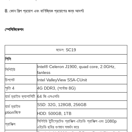
8. কোন শিল্প প্রয়োগ এবং বাণিজ্যিক প্রয়োগের জন্য আদর্শ।
স্পেসিফিকেশন
মডেল: SC19
পিসি
Intel® Celeron J1900, quad core, 2.0GHz,
সিপিইউ
fanless
চিপসেট
Intel ValleyView SSA-CUnit
স্মৃতি 4
4G DDR3, (সর্বোচ্চ 8G)
হার্ড ড্রাইভ ক্যাপাসিটি
64 জি এসএসডি
SSD: 32G, 128GB, 256GB
হার্ড ড্রাইভ
ptionচ্ছিক
HDD: 500GB, 1TB
সিপিইউ ইন্টিগ্রেটেড গ্রাফিক্স এইচডি গ্রাফিক্স এবং 1080p
গ্রাফিক্স
এইচডি ছবির গুণমান সমর্থন করে