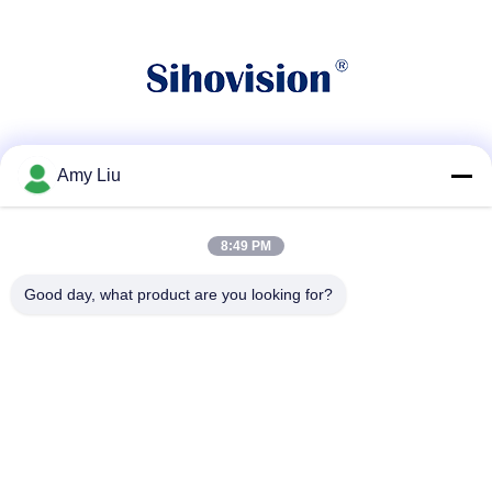
সোশ্যাল মিডিয়া
Amy Liu
8:49 PM
দ্রুত যোগাযোগ
Good day, what product are you looking for?
টেলিফোন
86-0755-23747569
ই-মেইল
info@sihovision.com
ঠিকানা:
ঠিকানা: রুম 607, 6/এফ, বিল্ডিং এম, ফেইজ ইন্ডাস্ট্রি পার্ক, 1223 গুয়াংগুয়াং রোড,