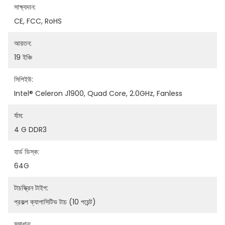
সাক্ষ্যদান:
CE, FCC, RoHS
আয়তন:
19 ইঞ্চি
সিপিইউ:
Intel® Celeron J1900, Quad Core, 2.0GHz, Fanless
র্যাম:
4 G DDR3
হার্ড ডিস্ক:
64G
টাচস্ক্রিন টাইপ:
প্রকল্প ক্যাপাসিটিভ টাচ (10 পয়েন্ট)
সমাধান: