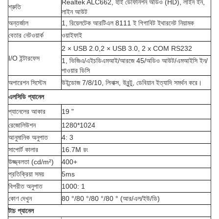
Realtek ALC662, হাই ডেফিনিশন অডিও (HD), লাইন ইন,
শ্রুতি
লাইন আউট
অন্তর্জাল
1, রিয়েলটেক আরটিএল 8111 ই গিগাবিট ইথারনেট নিয়ামক
বেতার নেটওয়ার্ক
ওয়াইফাই
2 × USB 2.0,2 × USB 3.0, 2 x COM RS232
I/O ইন্টারফেস
1, ভিজিএ/এইচডিএমআই/আরজে 45/অডিও আউট/এমআইসি ইন/
পাওয়ার ডিসি
অপারেশন সিস্টেম
উইন্ডোজ 7/8/10, লিনাক্স, উবুন্টু, ডেবিয়ান ইত্যাদি সমর্থন করে।
এলসিডি প্যানেল
প্যানেলের আকার
19 "
রেজোলিউশন
1280*1024
আনুমানিক অনুপাত
4: 3
সাপোর্ট কালার
16.7M রং
উজ্জ্বলতা (cd/m²)
400+
প্রতিক্রিয়া সময়
5ms
বিপরীত অনুপাত
1000: 1
কোণ দেখুন
80 °/80 °/80 °/80 ° (আর/এল/ইউ/ডি)
টাচ প্যানেল