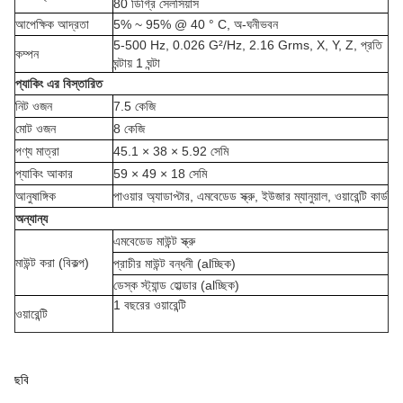
80 ডিগ্রি সেলসিয়াস
আপেক্ষিক আদ্রতা
5% ~ 95% @ 40 ° C, অ-ঘনীভবন
5-500 Hz, 0.026 G²/Hz, 2.16 Grms, X, Y, Z, প্রতি
কম্পন
ঘন্টায় 1 ঘন্টা
প্যাকিং এর বিস্তারিত
নিট ওজন
7.5 কেজি
মোট ওজন
8 কেজি
পণ্য মাত্রা
45.1 × 38 × 5.92 সেমি
প্যাকিং আকার
59 × 49 × 18 সেমি
আনুষাঙ্গিক
পাওয়ার অ্যাডাপ্টার, এমবেডেড স্ক্রু, ইউজার ম্যানুয়াল, ওয়ারেন্টি কার্ড
অন্যান্য
এমবেডেড মাউন্ট স্ক্রু
মাউন্ট করা (বিকল্প)
প্রাচীর মাউন্ট বন্ধনী (alচ্ছিক)
ডেস্ক স্ট্যান্ড হোল্ডার (alচ্ছিক)
1 বছরের ওয়ারেন্টি
ওয়ারেন্টি
ছবি