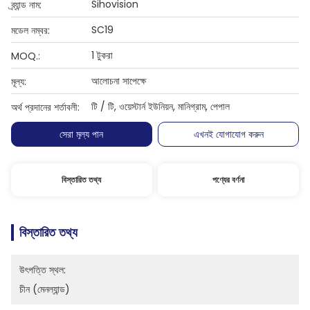
Sihovision
ব্র্যান্ড নাম:
SC19
মডেল নম্বর:
1 টুকরা
MOQ.:
আলোচনা সাপেক্ষে
মূল্য:
টি / টি, ওয়েস্টার্ন ইউনিয়ন, মানিগ্রাম, পেপাল
অর্থ প্রদানের শর্তাবলী:
সেরা মূল্য পান
এখনই যোগাযোগ করুন
বিস্তারিত তথ্য
পণ্যের বর্ণনা
বিস্তারিত তথ্য
উৎপত্তি স্থল:
চীন (মেনল্যান্ড)