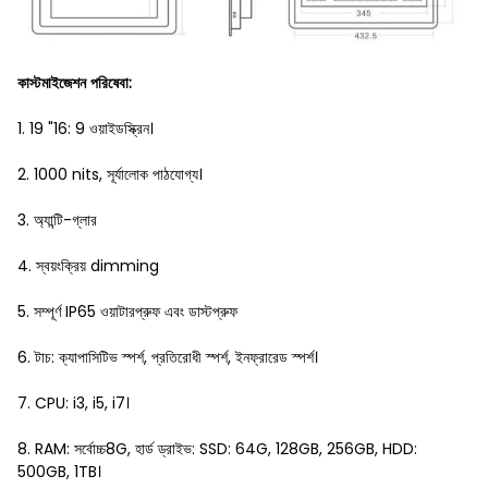
কাস্টমাইজেশন পরিষেবা:
1. 19 "16: 9 ওয়াইডস্ক্রিন।
2. 1000 nits, সূর্যালোক পাঠযোগ্য।
3. অ্যান্টি-গ্লার
4. স্বয়ংক্রিয় dimming
5. সম্পূর্ণ IP65 ওয়াটারপ্রুফ এবং ডাস্টপ্রুফ
6. টাচ: ক্যাপাসিটিভ স্পর্শ, প্রতিরোধী স্পর্শ, ইনফ্রারেড স্পর্শ।
7. CPU: i3, i5, i7।
8. RAM: সর্বোচ্চ8G, হার্ড ড্রাইভ: SSD: 64G, 128GB, 256GB, HDD:
500GB, 1TB।