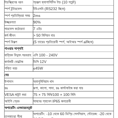
টাচস্ক্রিনের ধরন
প্রকল্প ক্যাপাসিটিভ টাচ (10 পয়েন্ট)
স্পর্শ ইন্টারফেস
ইউএসবি (RS232 চ্ছিক)
স্পর্শ প্রতিক্রিয়া সময়
2ms
উজ্জ্বলতা
90%
সারফেস কঠোরতা
7 এইচ
কর্ম জীবন
> 50 মিলিয়ন বার
স্পর্শ বিকল্প
(5 তারের প্রতিরোধী স্পর্শ, আইআর স্পর্শ alচ্ছিক)
পাওয়ার সাপ্লাই
বাহ্যিক বিদ্যুৎ সরবরাহ
এসি 100 - 240V
কার্যকরী ভোল্টেজ
ডিসি 12V
শক্তি খরচ
≤45W
ঘের
উপাদান
অ্যালুমিনিয়াম খাদ
রঙ
রূপা, কালো, সাদা, রঙ কাস্টমাইজ করা যায়
VESA মাউন্ট করা
75 × 75 মিমি/100 × 100 মিমি
আইপি গ্রেড
সামনের প্যানেল IP65 জলরোধী
অপারেটিং এনভায়রনমেন্ট
অপারেটিং: -10 থেকে 60 ডিগ্রি সেলসিয়াস, স্টোরেজ: -20 থেকে
তাপমাত্রা সীমা