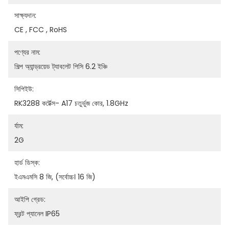
সাক্ষ্যদান:
CE , FCC , RoHS
পণ্যের নাম:
শিল্প অ্যান্ড্রয়েড ট্যাবলেট পিসি 6.2 ইঞ্চি
সিপিইউ:
RK3288 কর্টেক্স- A17 চতুর্ভুজ কোর, 1.8GHz
র্যাম:
2G
হার্ড ডিস্ক:
ইএমএমসি 8 জি, (সর্বোচ্চ। 16 জি)
আইপি গ্রেড:
ফ্রন্ট প্যানেল IP65