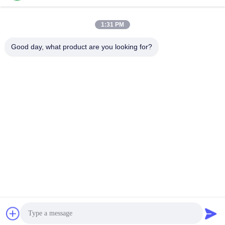
1:31 PM
দ্রুত যোগাযোগ
Good day, what product are you looking for?
টেলিফোন
86-0755-23747569
ই-মেইল
info@sihovision.com
ঠিকানা:
ঠিকানা: রুম 607, 6/এফ, বিল্ডিং এম, ফেইজ ইন্ডাস্ট্রি পার্ক, 1223 গুয়াংগুয়াং রোড,
লংহুয়া জেলা, শেনজেন, চীন
গোপনীয়তা নীতি
|
সাইটম্যাপ
চীন ভাল মানের এম্বেডেড টাচ প্যানেল পিসি সরবরাহকারী. কপিরাইট © 2018-2026
Shenzhen Shinho Electronic Technology Co., Limited . সমস্ত
অধিকার সংরক্ষিত.