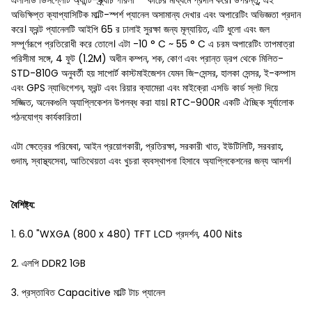
এলসিডি ডিসপ্লেটি অ্যান্টি-স্ক্র্যাচ গরিলা ™ কাচের মাধ্যমে প্রদান করে। উপরন্তু, এই
অভিক্ষিপ্ত ক্যাপ্যাসিটিক মাল্টি-স্পর্শ প্যানেল অসামান্য দেখার এবং অপারেটিং অভিজ্ঞতা প্রদান
করে। ফ্রন্ট প্যানেলটি আইপি 65 র ঢালাই সুরক্ষা জন্য মূল্যায়িত, এটি ধুলো এবং জল
সম্পূর্ণরূপে প্রতিরোধী করে তোলে। এটা -10 ° C ~ 55 ° C এ চরম অপারেটিং তাপমাত্রা
পরিসীমা সঙ্গে, 4 ফুট (1.2M) অধীন কম্পন, শক, কোণ এবং প্রান্ত ড্রপ থেকে মিলিত-
STD-810G অনুবর্তী হয় সাপোর্ট কাস্টমাইজেশন যেমন জি-সেন্সর, হালকা সেন্সর, ই-কম্পাস
এবং GPS ন্যাভিগেশন, ফ্রন্ট এবং রিয়ার ক্যামেরা এবং মাইক্রো এসডি কার্ড স্লট দিয়ে
সজ্জিত, অনেকগুলি অ্যাপ্লিকেশন উপলব্ধ করা যায়। RTC-900R একটি ঐচ্ছিক সূর্যালোক
পঠনযোগ্য কার্যকারিতা।
এটা ক্ষেত্রের পরিষেবা, আইন প্রয়োগকারী, প্রতিরক্ষা, সরকারী খাত, ইউটিলিটি, সরবরাহ,
গুদাম, স্বাস্থ্যসেবা, আতিথেয়তা এবং খুচরা ব্যবস্থাপনা হিসাবে অ্যাপ্লিকেশনের জন্য আদর্শ।
বৈশিষ্ট্য:
1. 6.0 "WXGA (800 x 480) TFT LCD প্রদর্শন, 400 Nits
2. এলপি DDR2 1GB
3. প্রস্তাবিত Capacitive মাল্টি টাচ প্যানেল