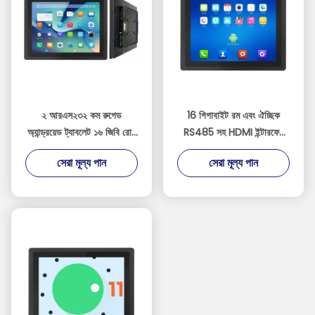
২ আরএস২৩২ কম রুগেড
16 গিগাবাইট রম এবং ঐচ্ছিক
অ্যান্ড্রয়েড ট্যাবলেট ১৬ জিবি রোম
RS485 সহ HDMI ইন্টারফেস
সহ জল ও ধুলো প্রতিরোধী
ইন্ডাস্ট্রিয়াল অ্যান্ড্রয়েড ট্যাবলেট
সেরা মূল্য পান
সেরা মূল্য পান