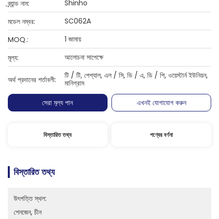
Shinho
ব্র্যান্ড নাম:
SC062A
মডেল নম্বর:
1 জামায়
MOQ.:
আলোচনা সাপেক্ষে
মূল্য:
টি / টি, পেপ্যাল, এল / সি, ডি / এ, ডি / পি, ওয়েস্টার্ন ইউনিয়ন,
অর্থ প্রদানের শর্তাবলী:
মানিগ্রাম
সেরা মূল্য পান
এখনই যোগাযোগ করুন
বিস্তারিত তথ্য
পণ্যের বর্ণনা
বিস্তারিত তথ্য
উৎপত্তি স্থল:
শেনজেন, চীন