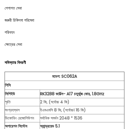
পেশাগত সেবা
জরুরী চিকিৎসা পরিষেবা
পরিবহন
ক্ষেত্রের সেবা
সবিস্তার বিবরণী
মডেল: SC062A
পিসি
সিপিইউ
RK3288 কর্টেক্স- A17 চতুর্ভুজ কোর, 1.8GHz
স্মৃতি
2 জি, (সর্বোচ্চ 4 জি)
সংগ্রহস্থল
ইএমএমসি 8 জি, (সর্বোচ্চ। 16 জি)
ডিকোডিং রেজোলিউশন
সর্বাধিক সমর্থন 2048 * 1536
অপারেশন সিস্টেম
অ্যান্ড্রয়েড 5.1