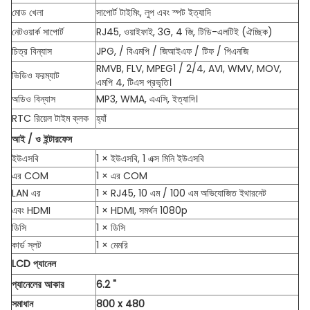
মোড খেলা
সাপোর্ট টাইমিং, লুপ এবং স্পট ইত্যাদি
নেটওয়ার্ক সাপোর্ট
RJ45, ওয়াইফাই, 3G, 4 জি, টিডি-এলটিই (ঐচ্ছিক)
চিত্র বিন্যাস
JPG, / বিএমপি / জিআইএফ / টিফ / পিএনজি
RMVB, FLV, MPEG1 / 2/4, AVI, WMV, MOV,
ভিডিও ফরম্যাট
এমপি 4, টিএস প্রভৃতি।
অডিও বিন্যাস
MP3, WMA, এএসি, ইত্যাদি।
RTC রিয়েল টাইম ক্লক
হ্যাঁ
আই / ও ইন্টারফেস
ইউএসবি
1 × ইউএসবি, 1 এক্স মিনি ইউএসবি
এর COM
1 × এর COM
LAN এর
1 × RJ45, 10 এম / 100 এম অভিযোজিত ইথারনেট
এবং HDMI
1 × HDMI, সমর্থন 1080p
ডিসি
1 × ডিসি
কার্ড স্লট
1 × মেমরি
LCD প্যানেল
প্যানেলের আকার
6.2 "
সমাধান
800 x 480