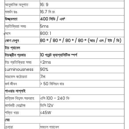
আনুমানিক অনুপাত
16: 9
সমর্থন রঙ
16.7 মি রং
উজ্জ্বলতা
400 সিডি / এম²
প্রতিক্রিয়া সময়
5ms
ক্সসে
800: 1
কোণ দেখুন
80 ° / 80 ° / 80 ° / 80 ° (আর / এল / ইউ / ডি)
টাচ প্যানেল
টাচস্ক্রীন প্রকার
10 পয়েন্ট ক্যাপ্যাসিটিক স্পর্শ
টাচ প্রতিক্রিয়া সময়
<2ms
Luminousness
90%
সারফেস কঠোরতা
7H
কর্ম জীবন
> 50 মিলিয়ন বার
পাওয়ার সাপ্লাই
বাহ্যিক বিদ্যুৎ সরবরাহ
এসি 100 - 240 ভি
কার্যকরী ভোল্টেজ
ডিসি 12V
শক্তি খরচ
≤45W
ঘের
চেহারা
সমতল প্যানেল