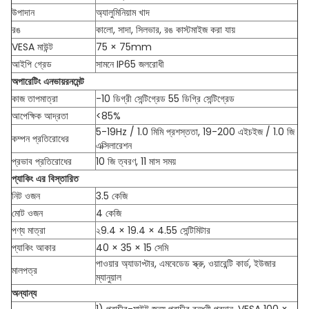
উপাদান
অ্যালুমিনিয়াম খাদ
রঙ
কালো, সাদা, সিলভার, রঙ কাস্টমাইজ করা যায়
VESA মাউন্ট
75 × 75mm
আইপি গ্রেড
সামনে IP65 জলরোধী
অপারেটিং এনভায়রনমেন্ট
কাজ তাপমাত্রা
-10 ডিগ্রী সেন্টিগ্রেড 55 ডিগ্রি সেন্টিগ্রেড
আপেক্ষিক আদ্রতা
<85%
5-19Hz / 1.0 মিমি প্রশস্ততা, 19-200 এইচইজ / 1.0 জি
কম্পন প্রতিরোধের
এক্সিলারেশন
প্রভাব প্রতিরোধের
10 জি ত্বরণ, 11 মাস সময়
প্যাকিং এর বিস্তারিত
নিট ওজন
3.5 কেজি
মোট ওজন
4 কেজি
পণ্য মাত্রা
২9.4 × 19.4 × 4.55 সেন্টিমিটার
প্যাকিং আকার
40 × 35 × 15 সেমি
পাওয়ার অ্যাডাপ্টার, এমবেডেড স্ক্রু, ওয়ারেন্টি কার্ড, ইউজার
মালপত্র
ম্যানুয়াল
অন্যান্য