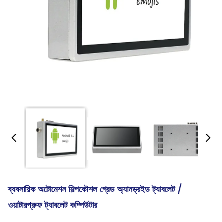
ব্যবসায়িক অটোমেশন শিল্পকৌশল গ্রেড অ্যানড্রইড ট্যাবলেট /
ওয়াটারপ্রুফ ট্যাবলেট কম্পিউটার