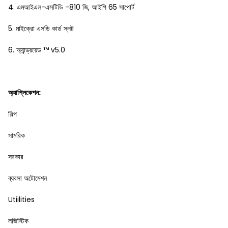
4. এমআইএল-এসটিডি -810 জি, আইপি 65 সাপোর্ট
5. মাইক্রো এসডি কার্ড স্লট
6. অ্যান্ড্রয়েড ™ v5.0
অ্যাপ্লিকেশন:
শিল্প
সামরিক
সরকার
ব্যবসা অটোমেশন
Utiilities
লজিস্টিক