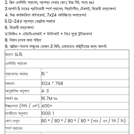
2. শিল্প এলসিডি প্যানেল, প্রশস্ত দেখার কোণ, উচ্চ নিট, সত্য রঙ।
3.আপনি 5 তারের প্রতিরোধী স্পর্শ প্যানেল, স্থিতিশীল, টেকসই, বিরোধী হস্তক্ষেপ।
4. উচ্চ কার্যকারিতা মাইনবোর্ড, 7x24 অবিচ্ছিন্ন অপারেশন।
5.12-24V প্রশস্ত ভোল্টেজ সমর্থন।
6. বিরোধী হস্তক্ষেপ।
V.ভিজিএ + এইচডিএমআই + ডিভিআই + টাচ। পুরো ইন্টারফেস।
8. বিমান চালনা মাথা শক্তি
9. আল্ট্রা-পাতলা সম্মুখের বেজেল 3 মিমি, এমবেডেড মাউন্টিংয়ের জন্য আদর্শ।
মডেল: SL15
এলসিডি প্যানেল
প্যানেলের আকার
15 "
সমাধান
1024 * 768
আনুমানিক অনুপাত
4: 3
সমর্থন রঙ
16.7M রঙ
উজ্জ্বলতা (সিডি / এম²)
400+
বৈপরীত্য অনুপাত
1000: 1
কোণ দেখুন
80 ° / 80 ° / 80 ° / 80 ° (আর / এল / ইউ / ডি)
স্পর্শ প্যানেল