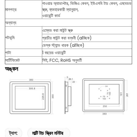
পাওয়ার অ্যাডাপ্টার, ভিজিএ কেবল, ইউএসবি টাচ কেবল, এমবেডড
মালপত্র
স্ক্রু, ব্যবহারকারী ম্যানুয়াল,
ওয়ারেন্টি কার্ড
অন্যান্য
এম্বেড করা মাউন্ট স্ক্রু
পটভূমি
প্রাচীর মাউন্ট করা বন্ধনী (alচ্ছিক)
ডেস্ক স্ট্যান্ড ধারক (alচ্ছিক)
পাটা
1 বছরের ওয়ারেন্টি
সার্টিফিকেট
সিই, FCC, RoHS অনুবর্তী
অঙ্কন
ট্যাগ:
মাল্টি টাচ স্ক্রিন মনিটর