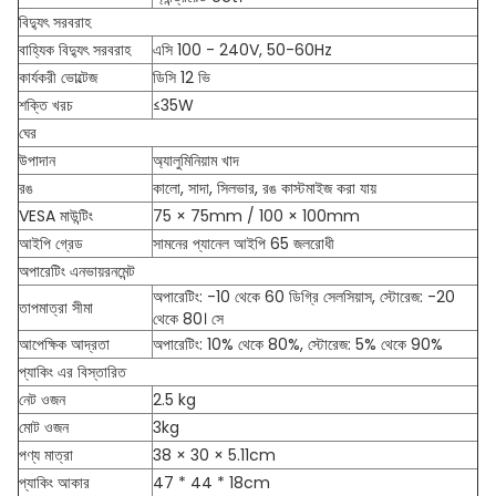
বিদ্যুৎ সরবরাহ
বাহ্যিক বিদ্যুৎ সরবরাহ
এসি 100 - 240V, 50-60Hz
কার্যকরী ভোল্টেজ
ডিসি 12 ভি
শক্তি খরচ
≤35W
ঘের
উপাদান
অ্যালুমিনিয়াম খাদ
রঙ
কালো, সাদা, সিলভার, রঙ কাস্টমাইজ করা যায়
VESA মাউন্টিং
75 × 75mm / 100 × 100mm
আইপি গ্রেড
সামনের প্যানেল আইপি 65 জলরোধী
অপারেটিং এনভায়রনমেন্ট
অপারেটিং: -10 থেকে 60 ডিগ্রি সেলসিয়াস, স্টোরেজ: -20
তাপমাত্রা সীমা
থেকে 80। সে
আপেক্ষিক আদ্রতা
অপারেটিং: 10% থেকে 80%, স্টোরেজ: 5% থেকে 90%
প্যাকিং এর বিস্তারিত
নেট ওজন
2.5 kg
মোট ওজন
3kg
পণ্য মাত্রা
38 × 30 × 5.11cm
প্যাকিং আকার
47 * 44 * 18cm