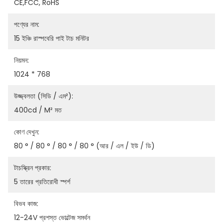
CE,FCC, RoHS
পণ্যের নাম:
15 ইঞ্চি রাস্পবেরি পাই টাচ মনিটর
নিয়মন:
1024 * 768
উজ্জ্বলতা (সিডি / এম²):
400cd / M² মত
কোণ দেখুন:
80 ° / 80 ° / 80 ° / 80 ° (আর / এল / ইউ / ডি)
টাচস্ক্রিন প্রকার:
5 তারের প্রতিরোধী স্পর্শ
বিভব কাজ:
12-24V প্রশস্ত ভোল্টেজ সমর্থন