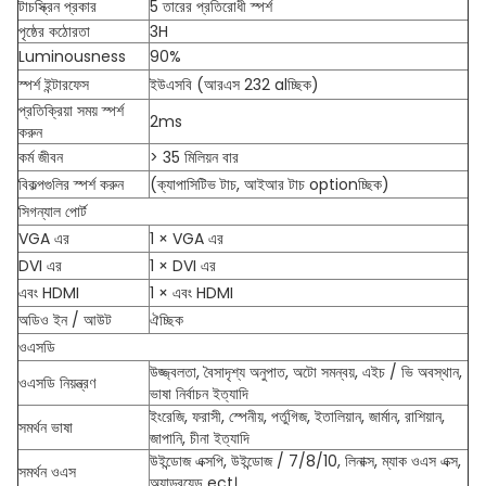
টাচস্ক্রিন প্রকার
5 তারের প্রতিরোধী স্পর্শ
পৃষ্ঠের কঠোরতা
3H
Luminousness
90%
স্পর্শ ইন্টারফেস
ইউএসবি (আরএস 232 alচ্ছিক)
প্রতিক্রিয়া সময় স্পর্শ
2ms
করুন
কর্ম জীবন
> 35 মিলিয়ন বার
বিকল্পগুলির স্পর্শ করুন
(ক্যাপাসিটিভ টাচ, আইআর টাচ optionচ্ছিক)
সিগন্যাল পোর্ট
VGA এর
1 × VGA এর
DVI এর
1 × DVI এর
এবং HDMI
1 × এবং HDMI
অডিও ইন / আউট
ঐচ্ছিক
ওএসডি
উজ্জ্বলতা, বৈসাদৃশ্য অনুপাত, অটো সমন্বয়, এইচ / ভি অবস্থান,
ওএসডি নিয়ন্ত্রণ
ভাষা নির্বাচন ইত্যাদি
ইংরেজি, ফরাসী, স্পেনীয়, পর্তুগিজ, ইতালিয়ান, জার্মান, রাশিয়ান,
সমর্থন ভাষা
জাপানি, চীনা ইত্যাদি
উইন্ডোজ এক্সপি, উইন্ডোজ / 7/8/10, লিনাক্স, ম্যাক ওএস এক্স,
সমর্থন ওএস
অ্যান্ড্রয়েড ect।