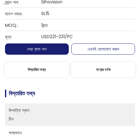
Sihovision
ব্র্যান্ড নাম:
SL15
মডেল নম্বর:
1pc
MOQ.:
USD221-231/PC
মূল্য:
সেরা মূল্য পান
এখনই যোগাযোগ করুন
বিস্তারিত তথ্য
পণ্যের বর্ণনা
বিস্তারিত তথ্য
উৎপত্তি স্থল:
চীন
সাক্ষ্যদান: