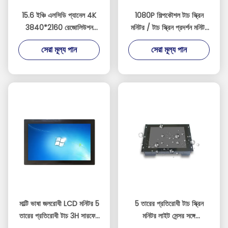
15.6 ইঞ্চি এলসিডি প্যানেল 4K
1080P শিল্পকৌশল টাচ স্ক্রিন
3840*2160 রেজোলিউশন
মনিটর / টাচ স্ক্রিন প্রদর্শন মনিটর
ডিসপ্লে 1000 নিট টাচস্ক্রিন
সাপোর্ট রাস্পবেরি পিআই
সেরা মূল্য পান
সেরা মূল্য পান
মনিটর
মাল্টি ভাষা জলরোধী LCD মনিটর 5
5 তারের প্রতিরোধী টাচ স্ক্রিন
তারের প্রতিরোধী টাচ 3H সারফেস
মনিটর লাইট সেন্সর সঙ্গে